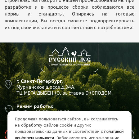
строительства говорит о нашем профессионализме. При
разработке и в процессе сборки соблюдаются все
нормы и стандарты. Опираясь на готовые
комплектации, Вы всегда сможете подкорректировать
их под свои желания и в соответствии с потребностями.
г. Санкт-Петербург,
Мурманское шоссе д.34А,
ТЦ МЕГА ДЫБЕНКО, выставка ЭКСПОДОМ.
Режим работы:
Пн-Вс с 11:00 до 19:00
Продолжая пользоваться сайтом, вы соглашаетесь
на обработку файлов cookie и других
пользовательских данных в соответствии с
политикой
. Заблокировать использование
конфиденциальности