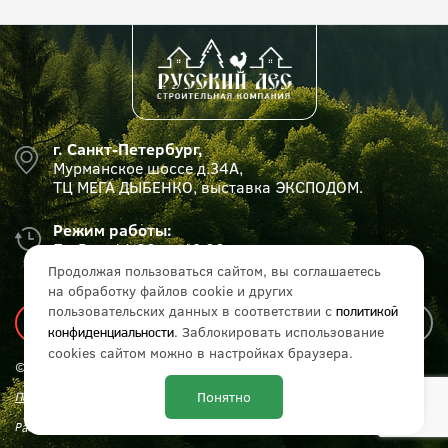
г. Санкт-Петербург,
Мурманское шоссе д.34А,
ТЦ МЕГА ДЫБЕНКО, выставка ЭКСПОДОМ.
Режим работы:
Пн-Вс с 11:00 до 19:00
Продолжая пользоваться сайтом, вы соглашаетесь
на обработку файлов cookie и других
пользовательских данных в соответствии с
политикой
. Заблокировать использование
конфиденциальности
cookies сайтом можно в настройках браузера.
© СК «Русский лес», 2017 - 2026 г. Все права защищены.
Понятно
Политика конфиденциальности
Разработка и продвижение сайта:
IT Media