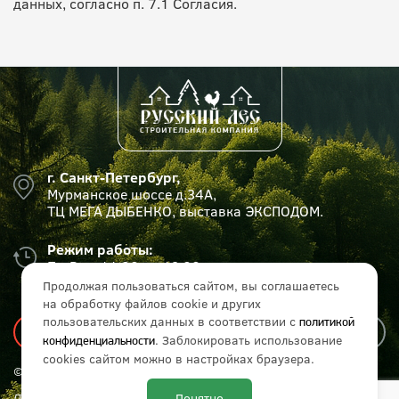
данных, согласно п. 7.1 Согласия.
г. Санкт-Петербург,
Мурманское шоссе д.34А,
ТЦ МЕГА ДЫБЕНКО, выставка ЭКСПОДОМ.
Режим работы:
Пн-Вс с 11:00 до 19:00
Продолжая пользоваться сайтом, вы соглашаетесь
на обработку файлов cookie и других
пользовательских данных в соответствии с
политикой
. Заблокировать использование
конфиденциальности
cookies сайтом можно в настройках браузера.
© СК «Русский лес», 2017 - 2026 г. Все права защищены.
Понятно