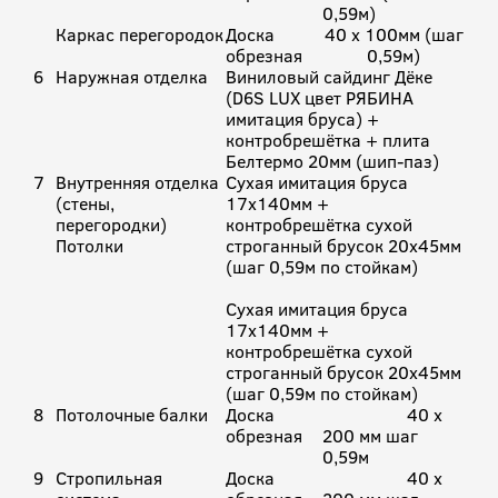
0,59м)
Каркас перегородок
Доска
40 х 100мм (шаг
обрезная
0,59м)
6
Наружная отделка
Виниловый сайдинг Дёке
(D6S LUX цвет РЯБИНА
имитация бруса) +
контробрешётка + плита
Белтермо 20мм (шип-паз)
7
Внутренняя отделка
Сухая имитация бруса
(стены,
17х140мм +
перегородки)
контробрешётка сухой
Потолки
строганный брусок 20х45мм
(шаг 0,59м по стойкам)
Сухая имитация бруса
17х140мм +
контробрешётка сухой
строганный брусок 20х45мм
(шаг 0,59м по стойкам)
8
Потолочные балки
Доска
40 х
обрезная
200 мм шаг
0,59м
9
Стропильная
Доска
40 х