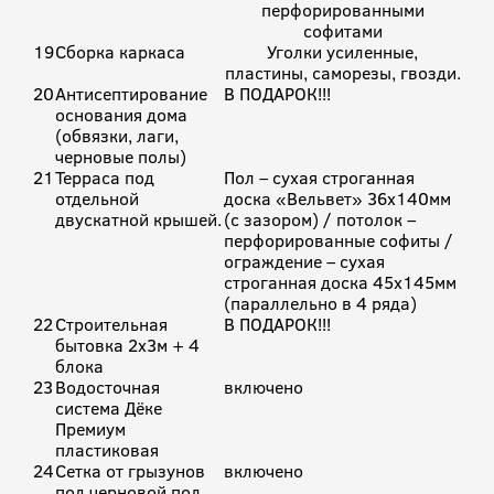
перфорированными
софитами
19
Сборка каркаса
Уголки усиленные,
пластины, саморезы, гвозди.
20
Антисептирование
В ПОДАРОК!!!
основания дома
(обвязки, лаги,
черновые полы)
21
Терраса под
Пол – сухая строганная
отдельной
доска «Вельвет» 36х140мм
двускатной крышей.
(с зазором) / потолок –
перфорированные софиты /
ограждение – сухая
строганная доска 45х145мм
(параллельно в 4 ряда)
22
Строительная
В ПОДАРОК!!!
бытовка 2х3м + 4
блока
23
Водосточная
включено
система Дёке
Премиум
пластиковая
24
Сетка от грызунов
включено
под черновой пол