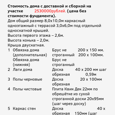
Стоимость дома с доставкой и сборкой на
участке
2530000рублей.
(цена без
стоимости фундамента).
Дом общий размер 8,0х10,0м каркасный
одноэтажный с террасой 3,0х6,0м под отдельной
односкатной крышей.
Высота первого этажа – 2,6м.
Высота конька – 2,0м.
Крыша двускатная.
1
Обвязка дома
Брус не
200 х 150 мм.
(дополнительная)
строганный
200 х 100мм.
Обвязка дома
Брус не
(нижняя)
строганный
2
Лаги дома
Доска
40 х 200 мм шаг
обрезная
0,59м
3
Полы черновые
Доска
20 х 100мм
обрезная
4
Полы чистовые
Плита Квик Дек 22мм по
обрешётке из сухой
строганной доски 20х95мм
(шаг через доску)
5
Каркас стен
Доска
40 х
обрезная
150мм (шаг