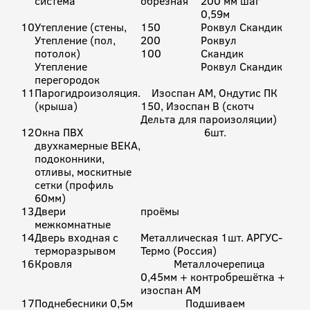
система
обрезная
200 мм шаг
0,59м
10
Утепление (стены,
150
Роквул Скандик
Утепление (пол,
200
Роквул
потолок)
100
Скандик
Утепление
Роквул Скандик
перегородок
11
Парогидроизоляция.
Изоспан АМ, Ондутис ПК
(крыша)
150, Изоспан В (скотч
Дельта для пароизоляции)
12
Окна ПВХ
6шт.
двухкамерные ВЕКА,
подоконники,
отливы, москитные
сетки (профиль
60мм)
13
Двери
проёмы
межкомнатные
14
Дверь входная с
Металлическая 1шт. АРГУС-
терморазрывом
Термо (Россия)
16
Кровля
Металлочерепица
0,45мм + контробрешётка +
изоспан АМ
17
Поднебесники 0,5м
Подшиваем