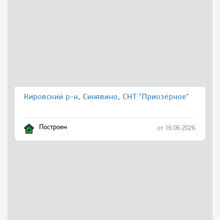
Кировский р-н, Синявино, СНТ "Приозёрное"
Построен
от 16.06.2026