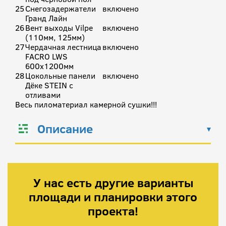
25
Снегозадержатели
включено
Гранд Лайн
26
Вент выходы Vilpe
включено
(110мм, 125мм)
27
Чердачная лестница
включено
FACRO LWS
600х1200мм
28
Цокольные панели
включено
Дёке STEIN с
отливами
Весь пиломатериал камерной сушки!!!
Описание
У нас есть другие варианты
площади и планировки этого
проекта!