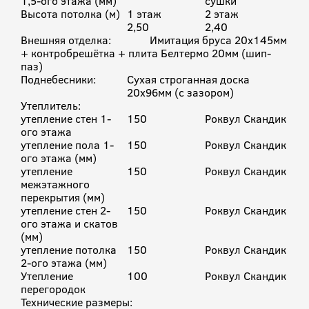
1,5-ого этажа (мм)
сушки
Высота потолка (м)
1 этаж
2 этаж
2,50
2,40
Внешняя отделка: Имитация бруса 20х145мм
+ контробрешётка + плита Белтермо 20мм (шип-
паз)
Поднебесники:
Сухая строганная доска
20х96мм (с зазором)
Утеплитель:
утепление стен 1-
150
Роквул Скандик
ого этажа
утепление пола 1-
150
Роквул Скандик
ого этажа (мм)
утепление
150
Роквул Скандик
межэтажного
перекрытия (мм)
утепление стен 2-
150
Роквул Скандик
ого этажа и скатов
(мм)
утепление потолка
150
Роквул Скандик
2-ого этажа (мм)
Утепление
100
Роквул Скандик
перегородок
Технические размеры: