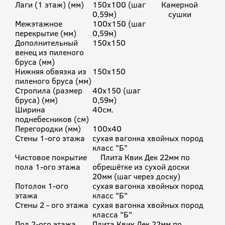
Лаги (1 этаж) (мм)
150х100 (шаг
Камерной
0,59м)
сушки
Межэтажное
100х150 (шаг
перекрытие (мм)
0,59м)
Дополнительный
150х150
венец из пиленого
бруса (мм)
Нижняя обвязка из
150х150
пиленого бруса (мм)
Стропила (размер
40х150 (шаг
бруса) (мм)
0,59м)
Ширина
40см.
поднебесников (cм)
Перегородки (мм)
100х40
Стены 1-ого этажа
сухая вагонка хвойных пород
класс "Б"
Чистовое покрытие
Плита Квик Дек 22мм по
пола 1-ого этажа
обрешётке из сухой доски
20мм (шаг через доску)
Потолок 1-ого
сухая вагонка хвойных пород
этажа
класс "Б"
Стены 2 - ого этажа
сухая вагонка хвойных пород
класса "Б"
Пол 2-ого этажа
Плита Квик Дек 22мм по