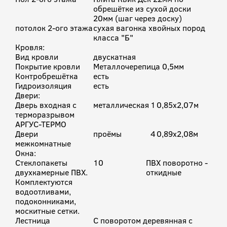
обрешётке из сухой доски
20мм (шаг через доску)
потолок 2-ого этажа
сухая вагонка хвойных пород
класса "Б"
Кровля:
Вид кровли
двускатная
Покрытие кровли
Металлочерепица 0,5мм
Контробрешётка
есть
Гидроизоляция
есть
Двери:
Дверь входная с
металлическая
1
0,85х2,07м
терморазрывом
АРГУС-ТЕРМО
Двери
проёмы
4
0,89х2,08м
межкомнатные
Окна:
Стеклопакеты
10
ПВХ поворотно -
двухкамерные ПВХ.
откидные
Комплектуются
водоотливами,
подоконниками,
москитные сетки.
Лестница
С поворотом деревянная с