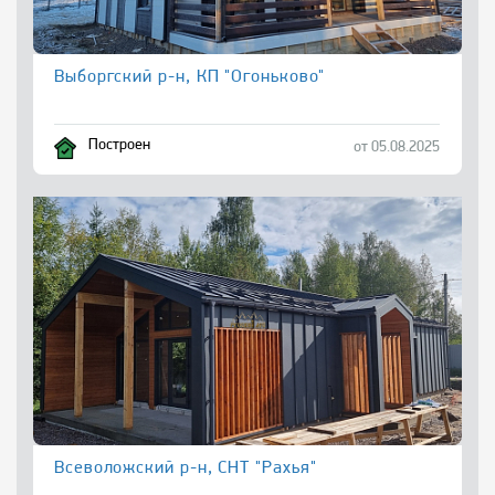
Выборгский р-н, КП "Огоньково"
Построен
от 05.08.2025
Всеволожский р-н, СНТ "Рахья"