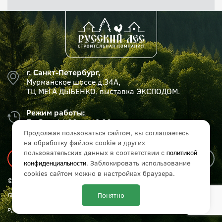
г. Санкт-Петербург,
Мурманское шоссе д.34А,
ТЦ МЕГА ДЫБЕНКО, выставка ЭКСПОДОМ.
Режим работы:
Пн-Вс с 11:00 до 19:00
Продолжая пользоваться сайтом, вы соглашаетесь
на обработку файлов cookie и других
пользовательских данных в соответствии с
политикой
. Заблокировать использование
конфиденциальности
cookies сайтом можно в настройках браузера.
© СК «Русский лес», 2017 - 2026 г. Все права защищены.
Понятно
Политика конфиденциальности
Разработка и продвижение сайта:
IT Media