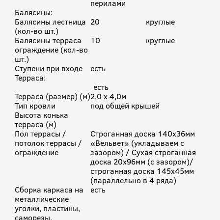
перилами
Балясины:
Балясины лестница
20
круглые
(кол-во шт.)
Балясины терраса
10
круглые
ограждение (кол-во
шт.)
Ступени при входе
есть
Терраса:
есть
Терраса (размер) (м)
2,0 х 4,0м
Тип кровли
под общей крышей
Высота конька
терраса (м)
Пол террасы /
Строганная доска 140х36мм
потолок террасы /
«Вельвет» (укладываем с
ограждение
зазором) / Сухая строганная
доска 20х96мм (с зазором)/
строганная доска 145х45мм
(параллельно в 4 ряда)
Сборка каркаса на
есть
металлические
уголки, пластины,
саморезы.