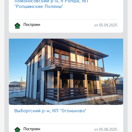
Ломоносовский р-н, п.Ропша, КП
"Ропшинские Поляны"
Построен
от 05.09.2025
Выборгский р-н, КП "Огоньково"
Построен
от 05.08.2025