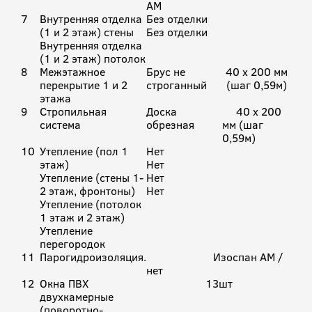
АМ
7
Внутренняя отделка
Без отделки
(1 и 2 этаж) стены
Без отделки
Внутренняя отделка
(1 и 2 этаж) потолок
8
Межэтажное
Брус не
40 х 200 мм
перекрытие 1 и 2
строганный
(шаг 0,59м)
этажа
9
Стропильная
Доска
40 х 200
система
обрезная
мм (шаг
0,59м)
10
Утепление (пол 1
Нет
этаж)
Нет
Утепление (стены 1-
Нет
2 этаж, фронтоны)
Нет
Утепление (потолок
1 этаж и 2 этаж)
Утепление
перегородок
11
Парогидроизоляция.
Изоспан АМ /
нет
12
Окна ПВХ
13шт
двухкамерные
(поворотно-