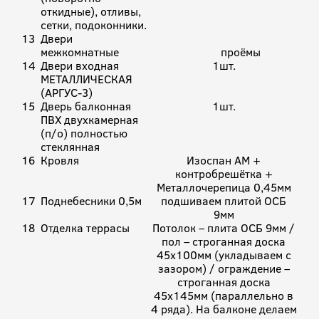
откидные), отливы,
сетки, подоконники.
13
Двери
межкомнатные
проёмы
14
Двери входная
1шт.
МЕТАЛЛИЧЕСКАЯ
(АРГУС-3)
15
Дверь балконная
1шт.
ПВХ двухкамерная
(п/о) полностью
стеклянная
16
Кровля
Изоспан АМ +
контробрешётка +
Металлочерепица 0,45мм
17
Поднебесники 0,5м
подшиваем плитой ОСБ
9мм
18
Отделка террасы
Потолок – плита ОСБ 9мм /
пол – строганная доска
45х100мм (укладываем с
зазором) / ограждение –
строганная доска
45х145мм (параллельно в
4 ряда). На балконе делаем