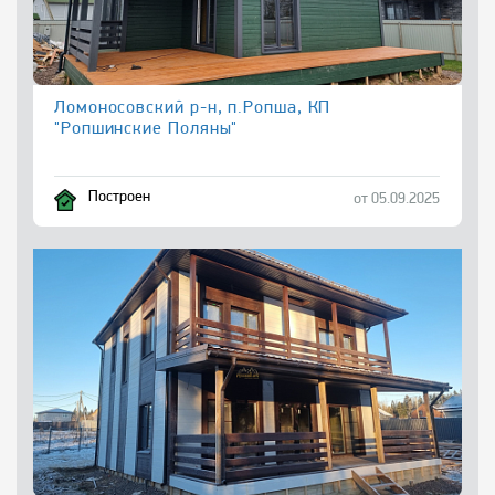
Ломоносовский р-н, п.Ропша, КП
"Ропшинские Поляны"
Построен
от 05.09.2025