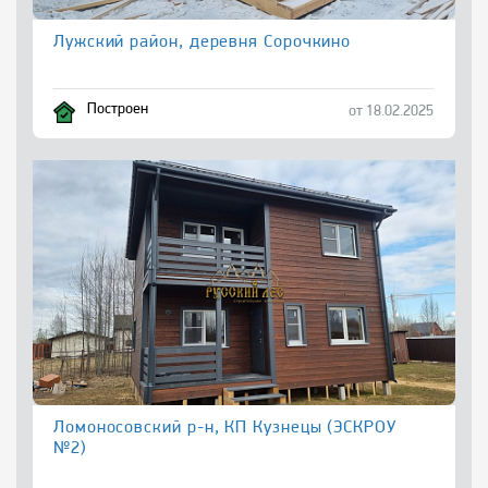
Лужский район, деревня Сорочкино
Построен
от 18.02.2025
Ломоносовский р-н, КП Кузнецы (ЭСКРОУ
№2)