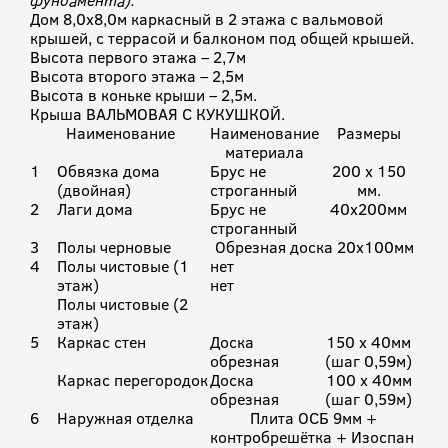
фундамента).
Дом 8,0х8,0м каркасный в 2 этажа с вальмовой
крышей, с террасой и балконом под общей крышей.
Высота первого этажа – 2,7м
Высота второго этажа – 2,5м
Высота в коньке крыши – 2,5м.
Крыша ВАЛЬМОВАЯ С КУКУШКОЙ.
Наименование
Наименование
Размеры
материала
1
Обвязка дома
Брус не
200 х 150
(двойная)
строганный
мм.
2
Лаги дома
Брус не
40х200мм
строганный
3
Полы черновые
Обрезная доска 20х100мм
4
Полы чистовые (1
нет
этаж)
нет
Полы чистовые (2
этаж)
5
Каркас стен
Доска
150 х 40мм
обрезная
(шаг 0,59м)
Каркас перегородок
Доска
100 х 40мм
обрезная
(шаг 0,59м)
6
Наружная отделка
Плита ОСБ 9мм +
контробрешётка + Изоспан