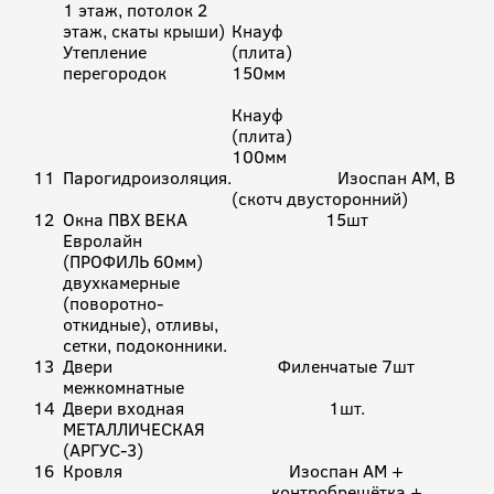
1 этаж, потолок 2
этаж, скаты крыши)
Кнауф
Утепление
(плита)
перегородок
150мм
Кнауф
(плита)
100мм
11
Парогидроизоляция.
Изоспан АМ, В
(скотч двусторонний)
12
Окна ПВХ ВЕКА
15шт
Евролайн
(ПРОФИЛЬ 60мм)
двухкамерные
(поворотно-
откидные), отливы,
сетки, подоконники.
13
Двери
Филенчатые 7шт
межкомнатные
14
Двери входная
1шт.
МЕТАЛЛИЧЕСКАЯ
(АРГУС-3)
16
Кровля
Изоспан АМ +
контробрешётка +