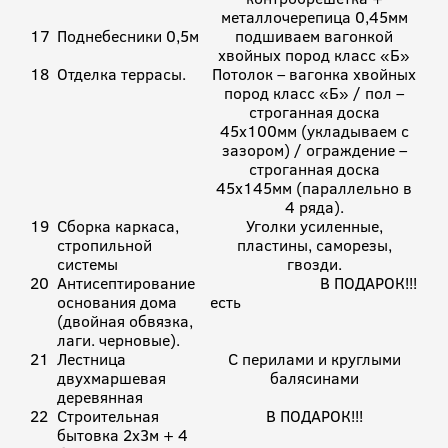
металлочерепица 0,45мм
17
Поднебесники 0,5м
подшиваем вагонкой
хвойных пород класс «Б»
18
Отделка террасы.
Потолок – вагонка хвойных
пород класс «Б» / пол –
строганная доска
45х100мм (укладываем с
зазором) / ограждение –
строганная доска
45х145мм (параллельно в
4 ряда).
19
Сборка каркаса,
Уголки усиленные,
стропильной
пластины, саморезы,
системы
гвозди.
20
Антисептирование
В ПОДАРОК!!!
основания дома
есть
(двойная обвязка,
лаги. черновые).
21
Лестница
С перилами и круглыми
двухмаршевая
балясинами
деревянная
22
Строительная
В ПОДАРОК!!!
бытовка 2х3м + 4