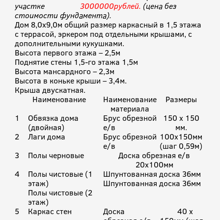
участке
3000000рублей.
(цена без
стоимости фундамента).
Дом 8,0х9,0м общий размер каркасный в 1,5 этажа
с террасой, эркером под отдельными крышами, с
дополнительными кукушками.
Высота первого этажа – 2,5м
Поднятие стены 1,5-го этажа 1,5м
Высота мансардного – 2,3м
Высота в коньке крыши – 3,4м.
Крыша двускатная.
Наименование
Наименование
Размеры
материала
1
Обвязка дома
Брус обрезной
150 х 150
(двойная)
е/в
мм.
2
Лаги дома
Брус обрезной
100х150мм
е/в
(шаг 0,59м)
3
Полы черновые
Доска обрезная е/в
20х100мм
4
Полы чистовые (1
Шпунтованная доска 36мм
этаж)
Шпунтованная доска 36мм
Полы чистовые (2
этаж)
5
Каркас стен
Доска
40 х