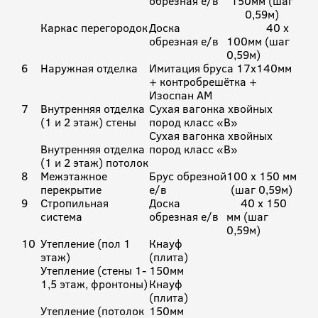
обрезная е/в
150мм (шаг
0,59м)
Каркас перегородок
Доска
40 х
обрезная е/в
100мм (шаг
0,59м)
6
Наружная отделка
Имитация бруса 17х140мм
+ контробрешётка +
Изоспан АМ
7
Внутренняя отделка
Сухая вагонка хвойных
(1 и 2 этаж) стены
пород класс «В»
Сухая вагонка хвойных
Внутренняя отделка
пород класс «В»
(1 и 2 этаж) потолок
8
Межэтажное
Брус обрезной
100 х 150 мм
перекрытие
е/в
(шаг 0,59м)
9
Стропильная
Доска
40 х 150
система
обрезная е/в
мм (шаг
0,59м)
10
Утепление (пол 1
Кнауф
этаж)
(плита)
Утепление (стены 1-
150мм
1,5 этаж, фронтоны)
Кнауф
(плита)
Утепление (потолок
150мм