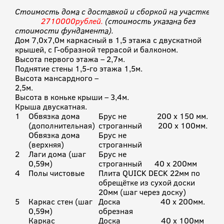
Стоимость дома с доставкой и сборкой на участке
2710000рублей.
(стоимость указана без
стоимости фундамента).
Дом 7,0х7,0м каркасный в 1,5 этажа с двускатной
крышей, с Г-образной террасой и балконом.
Высота первого этажа – 2,7м.
Поднятие стены 1,5-го этажа 1,5м.
Высота мансардного –
2,5м.
Высота в коньке крыши – 3,4м.
Крыша двускатная.
1
Обвязка дома
Брус не
200 х 150 мм.
(дополнительная)
строганный
200 х 100мм.
Обвязка дома
Брус не
(верхняя)
строганный
2
Лаги дома (шаг
Брус не
0,59м)
строганный
40 х 200мм
4
Полы чистовые
Плита QUICK DECK 22мм по
обрещётке из сухой доски
20мм (шаг через доску)
5
Каркас стен (шаг
Доска
40 х 200мм.
0,59м)
обрезная
Каркас
Доска
40 х 100мм