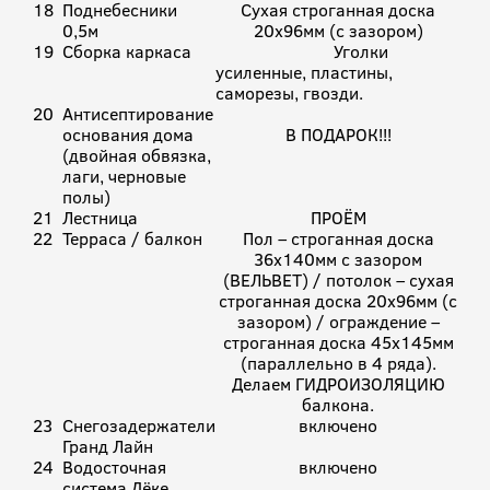
18
Поднебесники
Сухая строганная доска
0,5м
20х96мм (с зазором)
19
Сборка каркаса
Уголки
усиленные, пластины,
саморезы, гвозди.
20
Антисептирование
основания дома
В ПОДАРОК!!!
(двойная обвязка,
лаги, черновые
полы)
21
Лестница
ПРОЁМ
22
Терраса / балкон
Пол – строганная доска
36х140мм с зазором
(ВЕЛЬВЕТ) / потолок – сухая
строганная доска 20х96мм (с
зазором) / ограждение –
строганная доска 45х145мм
(параллельно в 4 ряда).
Делаем ГИДРОИЗОЛЯЦИЮ
балкона.
23
Снегозадержатели
включено
Гранд Лайн
24
Водосточная
включено
система Дёке