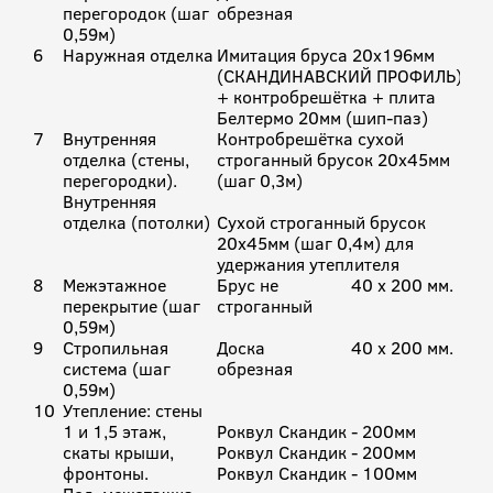
перегородок (шаг
обрезная
0,59м)
6
Наружная отделка
Имитация бруса 20х196мм
(СКАНДИНАВСКИЙ ПРОФИЛЬ)
+ контробрешётка + плита
Белтермо 20мм (шип-паз)
7
Внутренняя
Контробрешётка сухой
отделка (стены,
строганный брусок 20х45мм
перегородки).
(шаг 0,3м)
Внутренняя
отделка (потолки)
Сухой строганный брусок
20х45мм (шаг 0,4м) для
удержания утеплителя
8
Межэтажное
Брус не
40 х 200 мм.
перекрытие (шаг
строганный
0,59м)
9
Стропильная
Доска
40 х 200 мм.
система (шаг
обрезная
0,59м)
10
Утепление: стены
1 и 1,5 этаж,
Роквул Скандик - 200мм
скаты крыши,
Роквул Скандик - 200мм
фронтоны.
Роквул Скандик - 100мм