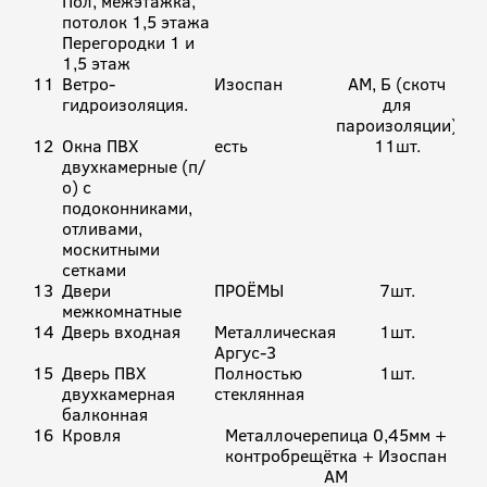
Пол, межэтажка,
потолок 1,5 этажа
Перегородки 1 и
1,5 этаж
11
Ветро-
Изоспан
АМ, Б (скотч
гидроизоляция.
для
пароизоляции)
12
Окна ПВХ
есть
11шт.
двухкамерные (п/
о) с
подоконниками,
отливами,
москитными
сетками
13
Двери
ПРОЁМЫ
7шт.
межкомнатные
14
Дверь входная
Металлическая
1шт.
Аргус-3
15
Дверь ПВХ
Полностью
1шт.
двухкамерная
стеклянная
балконная
16
Кровля
Металлочерепица 0,45мм +
контробрещётка + Изоспан
АМ