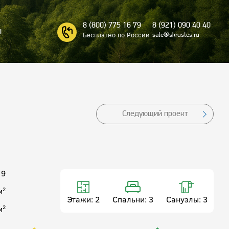
8 (800) 775 16 79
8 (921) 090 40 40
ы
Бесплатно по России
sale@skrusles.ru
Следующий проект
 9
2
м
Этажи:
2
Спальни:
3
Санузлы:
3
2
м