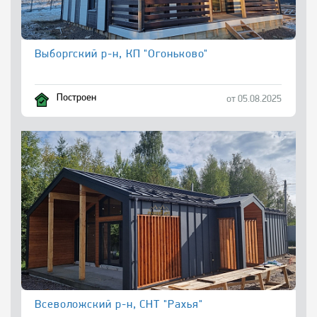
Выборгский р-н, КП "Огоньково"
Построен
от 05.08.2025
Всеволожский р-н, СНТ "Рахья"