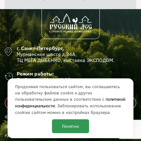
г. Санкт-Петербург,
Мурманское шоссе д.34А,
ТЦ МЕГА ДЫБЕНКО, выставка ЭКСПОДОМ.
Режим работы:
Пн-Вс с 11:00 до 19:00
Продолжая пользоваться сайтом, вы соглашаетесь
на обработку файлов cookie и других
пользовательских данных в соответствии с
политикой
. Заблокировать использование
конфиденциальности
cookies сайтом можно в настройках браузера.
© СК «Русский лес», 2017 - 2026 г. Все права защищены.
Понятно
Политика конфиденциальности
Разработка и продвижение сайта:
IT Media