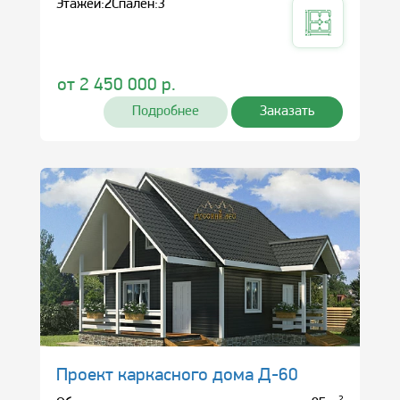
Этажей:
2
Спален:
3
от
2 450 000
р.
Подробнее
Заказать
Проект каркасного дома Д-60