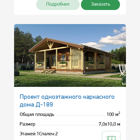
Подробнее
Заказать
Проект одноэтажного каркасного
дома Д-189
2
Общая площадь
100 м
Размер
7,0х10,0 м
Этажей:
1
Спален:
2