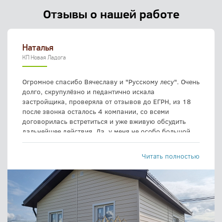
Отзывы о нашей работе
Наталья
КП Новая Ладога
Огромное спасибо Вячеславу и "Русскому лесу". Очень
долго, скрупулёзно и педантично искала
застройщика, проверяла от отзывов до ЕГРН, из 18
после звонка осталось 4 компании, со всеми
договорилась встретиться и уже вживую обсудить
дальнейшее действия. Да, у меня не особо большой
проект, не так дорого он стоит, но что меня удивило в
менеджере Кирилле, что он объяснял, советовал как
Читать полностью
будто это все дело на миллион долларов, на звонки и
смс отвечал молниеносно, со знанием
профессионала, всегда приветлив, чем и подкупил.
Что касается окончательного решения - тут сыграло
большую роль, что данная фирма строит ещё и в
ипотеку, т е ребята отвечают за свою работу! Бригада
- я то думала приедет человек 5, а их оказалось всего