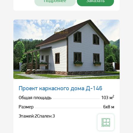
Подробнее
Заказать
Проект каркасного дома Д-146
2
Общая площадь
103 м
Размер
6х8 м
Этажей:
2
Спален:
3