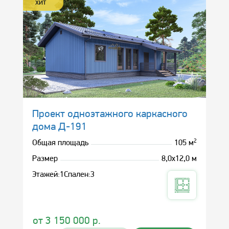
ХИТ
Проект одноэтажного каркасного
дома Д-191
2
Общая площадь
105 м
Размер
8,0х12,0 м
Этажей:
1
Спален:
3
от
3 150 000
р.