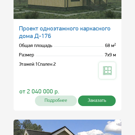
Проект одноэтажного каркасного
дома Д-176
2
Общая площадь
68 м
Размер
7х9 м
Этажей:
1
Спален:
2
от
2 040 000
р.
Подробнее
Заказать