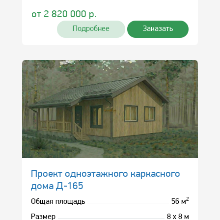
от
2 820 000
р.
Подробнее
Заказать
Проект одноэтажного каркасного
дома Д-165
2
Общая площадь
56 м
Размер
8 х 8 м