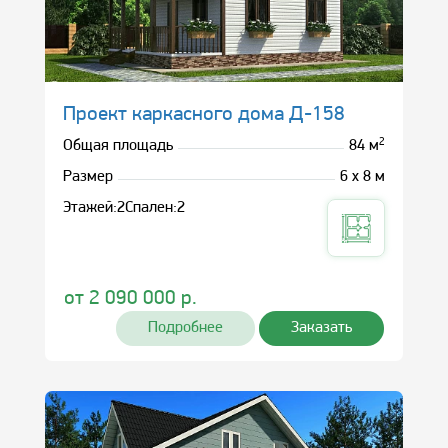
Проект каркасного дома Д-158
2
Общая площадь
84 м
Размер
6 х 8 м
Этажей:
2
Спален:
2
от
2 090 000
р.
Подробнее
Заказать