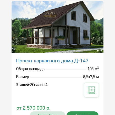
Проект каркасного дома Д-147
2
Общая площадь
103 м
Размер
8,5х7,5 м
Этажей:
2
Спален:
4
от
2 570 000
р.