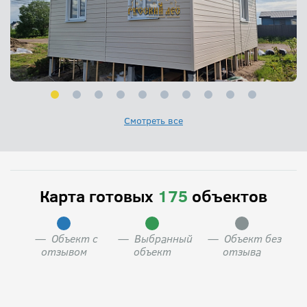
двое (Алексей и Михаил), ну думаю, месяца три будут
делать, а они за 4 недели, мои соседи были в лёгком
шоке), все мои просьбы были выполнены, все четко,
домик - загляденье, сразу видно руку мастера!
Вячеслав - руководитель, сам привозил бригаде даже
шурупы с гвоздями))), всегда на связи, даже после
окончания строительства, за что ему огромное
спасибо!!! И ещё, что не мало важно, человек идёт на
Смотреть все
встречу, по оплате я задерживала на неделю -
договорились, все уладили!!! Вообщем ребята, всем
Вам огромное спасибо - и впереди ещё основной
дом, который доверяю строить только "Русскому
Лесу"!!!
Карта готовых
175
объектов
— Объект с
— Выбранный
— Объект без
отзывом
объект
отзыва